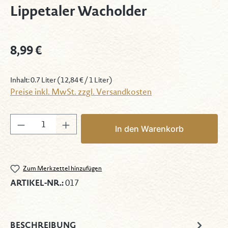
Lippetaler Wacholder
Regulärer Preis:
8,99 €
Inhalt:
0.7 Liter
(12,84 € / 1 Liter)
Preise inkl. MwSt. zzgl. Versandkosten
Produkt Anzahl: Gib den gewünschten Wert 
In den Warenkorb
Zum Merkzettel hinzufügen
ARTIKEL-NR.:
017
BESCHREIBUNG