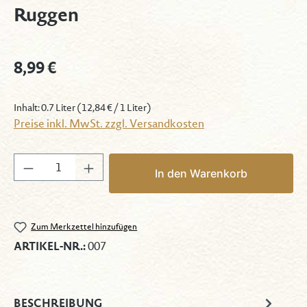
Ruggen
Regulärer Preis:
8,99 €
Inhalt:
0.7 Liter
(12,84 € / 1 Liter)
Preise inkl. MwSt. zzgl. Versandkosten
Produkt Anzahl: Gib den gewünschten Wert 
In den Warenkorb
Zum Merkzettel hinzufügen
ARTIKEL-NR.:
007
BESCHREIBUNG