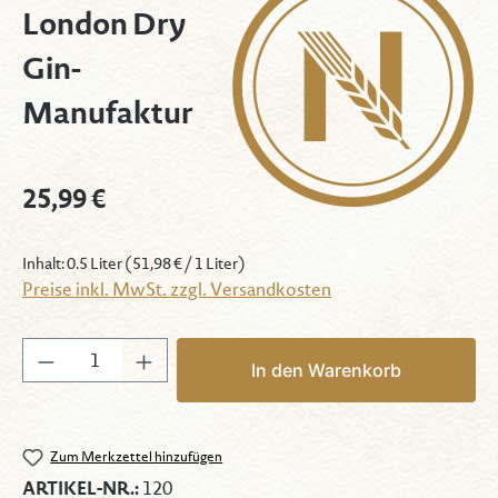
London Dry
Gin-
Manufaktur
Regulärer Preis:
25,99 €
Inhalt:
0.5 Liter
(51,98 € / 1 Liter)
Preise inkl. MwSt. zzgl. Versandkosten
Produkt Anzahl: Gib den gewünschten Wert 
In den Warenkorb
Zum Merkzettel hinzufügen
ARTIKEL-NR.:
120