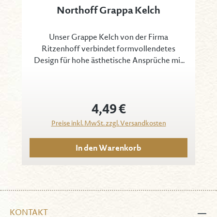
Northoff Grappa Kelch
Unser Grappe Kelch von der Firma
Ritzenhoff verbindet formvollendetes
Design für hohe ästhetische Ansprüche mit
hervorragenden Produkteigenschaften für
eine optimale Gebrauchstauglichkeit. Das
perfekt transparente und brillante Kristallglas
4,49 €
mit gleichmäßig dünnem Verlauf schafft
Regulärer Preis:
strahlende Lichtreflexe. Der laserbearbeitete
Preise inkl. MwSt. zzgl. Versandkosten
und feuerpolierte feine Mundrand sorgt für
ein angenehmes Trinkgefühl. Der Grappe
In den Warenkorb
Kelch passt perfekt zu den edlen Sorten
unserer Handmade Serie, z.B. zum prämierten
Aquavit.
KONTAKT